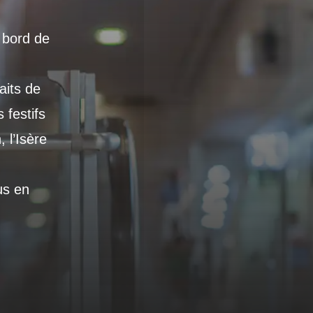
 bord de
aits de
 festifs
 l’Isère
us en