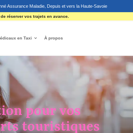
nné Assurance Maladie, Depuis et vers la Haute-Savoie
 de réserver vos trajets en avance.
édicaux en Taxi
À propos
tion pour vos
rts touristiques