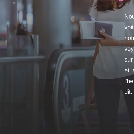
Nou
voi
not
voy
sur
et 
l’h
dit.