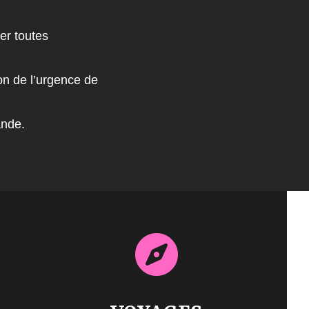
er toutes
on de l’urgence de
ande.
