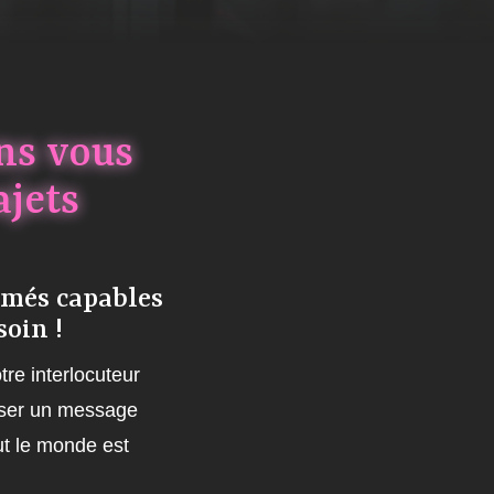
ns vous
jets
rmés capables
soin !
tre interlocuteur
isser un message
ut le monde est