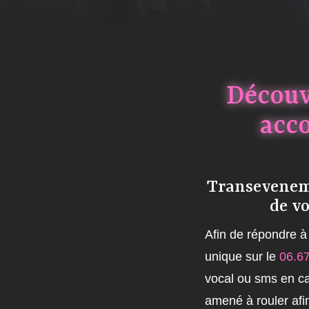
Découv
acc
Transeveneme
de vo
Afin de répondre à 
unique sur le
06.67
vocal ou sms en ca
amené à rouler afi